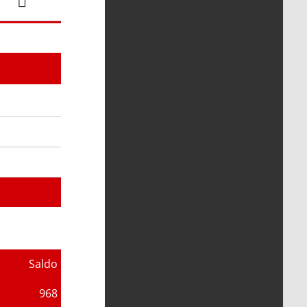
Saldo
968