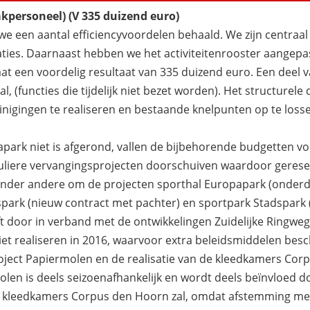
kpersoneel) (V 335 duizend euro)
we een aantal efficiencyvoordelen behaald. We zijn centraal
ties. Daarnaast hebben we het activiteitenrooster aangepa
t een voordelig resultaat van 335 duizend euro. Een deel v
l, (functies die tijdelijk niet bezet worden). Het structurele
inigingen te realiseren en bestaande knelpunten op te loss
ark niet is afgerond, vallen de bijbehorende budgetten v
reguliere vervangingsprojecten doorschuiven waardoor geres
t onder andere om de projecten sporthal Europapark (onder
park (nieuw contract met pachter) en sportpark Stadspark (
t door in verband met de ontwikkelingen Zuidelijke Ringweg
iet realiseren in 2016, waarvoor extra beleidsmiddelen besc
roject Papiermolen en de realisatie van de kleedkamers Cor
olen is deels seizoenafhankelijk en wordt deels beïnvloed d
 de kleedkamers Corpus den Hoorn zal, omdat afstemming me