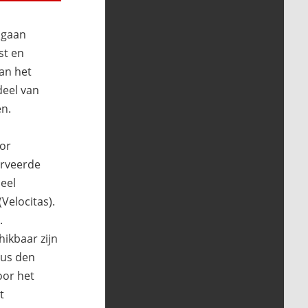
 gaan
st en
an het
 deel van
en.
oor
erveerde
deel
Velocitas).
.
hikbaar zijn
pus den
oor het
t