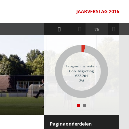
JAARVERSLAG 2016
Programma lasten
t.o.v. begroting
€22.201
2%
Paginaonderdelen