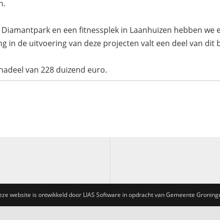
n.
t Diamantpark en een fitnessplek in Laanhuizen hebben we 
 in de uitvoering van deze projecten valt een deel van dit b
n nadeel van 228 duizend euro.
eze website is ontwikkeld door LIAS Software in opdracht van Gemeente Groning