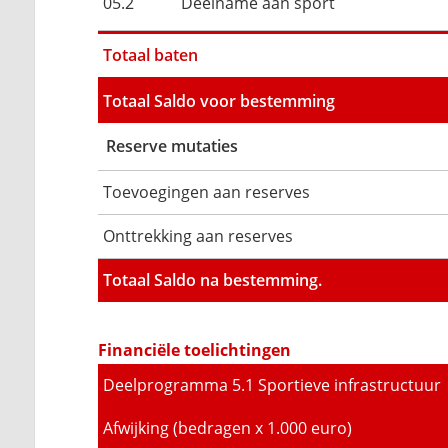
05.2
Deelname aan sport
Totaal baten
Totaal Saldo voor bestemming
Reserve mutaties
Toevoegingen aan reserves
Onttrekking aan reserves
Totaal Saldo na bestemming.
Financiële toelichtingen
Deelprogramma 5.1 Sportieve infrastructuur
Afwijking (bedragen x 1.000 euro)