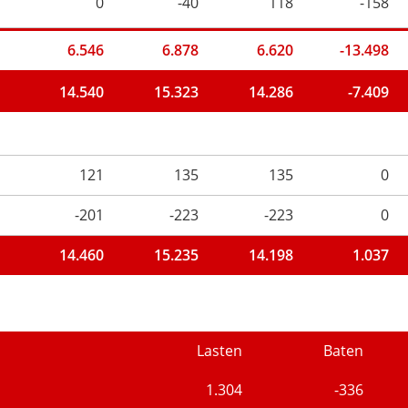
0
-40
118
-158
6.546
6.878
6.620
-13.498
14.540
15.323
14.286
-7.409
121
135
135
0
-201
-223
-223
0
14.460
15.235
14.198
1.037
Lasten
Baten
1.304
-336