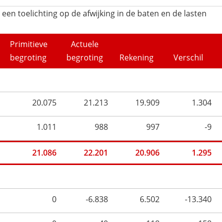
en toelichting op de afwijking in de baten en de lasten
Primitieve
Actuele
begroting
begroting
Rekening
Verschil
20.075
21.213
19.909
1.304
1.011
988
997
-9
21.086
22.201
20.906
1.295
0
-6.838
6.502
-13.340