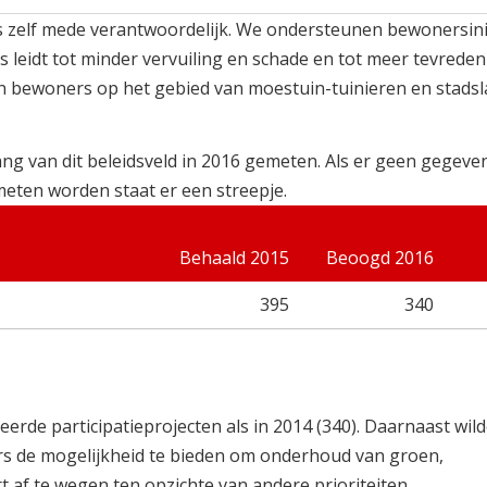
s zelf mede verantwoordelijk. We ondersteunen bewonersinit
eidt tot minder vervuiling en schade en tot meer tevreden
 van bewoners op het gebied van moestuin-tuinieren en stad
ng van dit beleidsveld in 2016 gemeten. Als er geen gegeve
meten worden staat er een streepje.
Behaald 2015
Beoogd 2016
395
340
eerde participatieprojecten als in 2014 (340). Daarnaast wil
s de mogelijkheid te bieden om onderhoud van groen,
 af te wegen ten opzichte van andere prioriteiten.