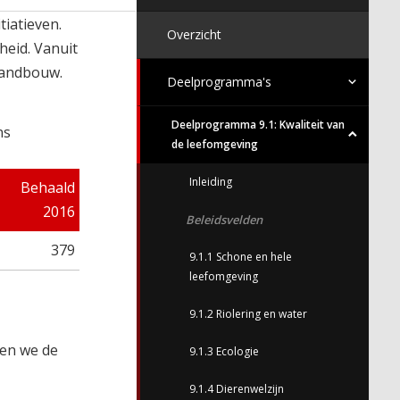
iatieven.
Overzicht
heid. Vanuit
slandbouw.
Deelprogramma's
Deelprogramma 9.1: Kwaliteit van
ns
de leefomgeving
Inleiding
Behaald
2016
Beleidsvelden
379
9.1.1 Schone en hele
leefomgeving
9.1.2 Riolering en water
den we de
9.1.3 Ecologie
9.1.4 Dierenwelzijn