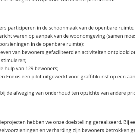
rs participeren in de schoonmaak van de openbare ruimte;
e gericht waren op aanpak van de woonomgeving (samen moe
oorzieningen in de openbare ruimte);
atieven van bewoners gefaciliteerd en activiteiten ontplooid o
 stimuleren;
de hulp van 129 bewoners;
n Enexis een pilot uitgewerkt voor graffitikunst op een aan
ij de afweging van onderhoud ten opzichte van andere prior
atieprojecten hebben we onze doelstelling gerealiseerd. Bij e
elvoorzieningen en verharding zijn bewoners betrokken ge