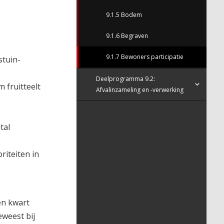
9.1.5 Bodem
9.1.6 Begraven
9.1.7 Bewoners participatie
stuin-
Deelprogramma 9.2:
m fruitteelt
Afvalinzameling en -verwerking
tal
iteiten in
en kwart
weest bij