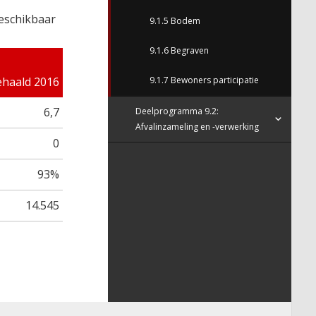
beschikbaar
9.1.5 Bodem
9.1.6 Begraven
ehaald 2016
9.1.7 Bewoners participatie
6,7
Deelprogramma 9.2:
Afvalinzameling en -verwerking
0
93%
14.545