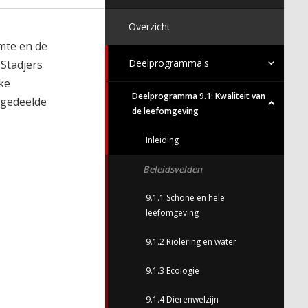
Overzicht
mte en de
Deelprogramma's
 Stadjers
ke
Deelprogramma 9.1: Kwaliteit van
 gedeelde
de leefomgeving
Inleiding
Beleidsvelden
9.1.1 Schone en hele
leefomgeving
9.1.2 Riolering en water
9.1.3 Ecologie
9.1.4 Dierenwelzijn