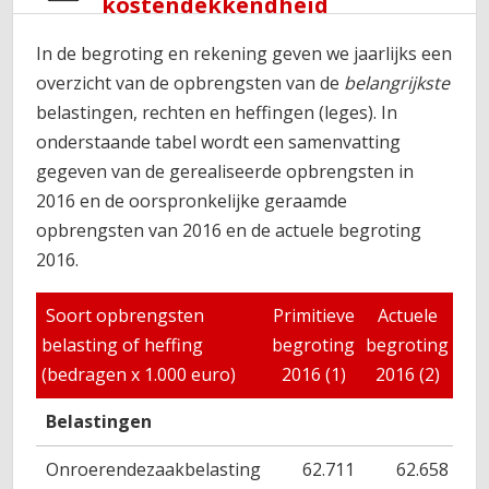
kostendekkendheid
In de begroting en rekening geven we jaarlijks een
overzicht van de opbrengsten van de
belangrijkste
belastingen, rechten en heffingen (leges). In
onderstaande tabel wordt een samenvatting
gegeven van de gerealiseerde opbrengsten in
2016 en de oorspronkelijke geraamde
opbrengsten van 2016 en de actuele begroting
2016.
Soort opbrengsten
Primitieve
Actuele
Op
belasting of heffing
begroting
begroting
r
(bedragen x 1.000 euro)
2016 (1)
2016 (2)
Belastingen
Onroerendezaakbelasting
62.711
62.658