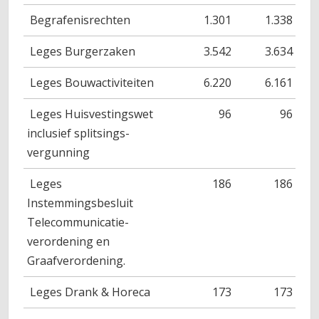
Begrafenisrechten
1.301
1.338
Leges Burgerzaken
3.542
3.634
Leges Bouwactiviteiten
6.220
6.161
Leges Huisvestingswet
96
96
inclusief splitsings-
vergunning
Leges
186
186
Instemmingsbesluit
Telecommunicatie-
verordening en
Graafverordening.
Leges Drank & Horeca
173
173