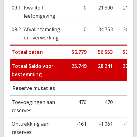
09.1
Kwaliteit
0
-21.800
21.66
leefomgeving
09.2
Afvalinzameling
0
-34.753
36.26
en -verwerking
Totaal baten
56.779
56.553
57.93
Totaal Saldo voor
25.749
28.241
27.43
bestemming
Reserve mutaties
Toevoegingen aan
470
470
47
reserves
Onttrekking aan
-161
-1.061
-1.06
reserves