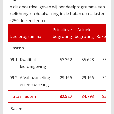
In dit onderdeel geven wij per deelprogramma een
toelichting op de afwijking in de baten en de lasten
> 250 duizend euro.
Primitieve
Actuele
Deelprogramma
begroting
begroting
Rekenin
Lasten
09.1
Kwaliteit
53.362
55.628
55.02
leefomgeving
09.2
Afvalinzameling
29.166
29.166
30.34
en -verwerking
Totaal lasten
82.527
84.793
85.36
Baten