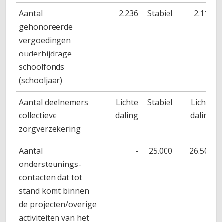
Aantal
2.236
Stabiel
2.117
gehonoreerde
vergoedingen
ouderbijdrage
schoolfonds
(schooljaar)
Aantal deelnemers
Lichte
Stabiel
Lichte
collectieve
daling
daling
zorgverzekering
Aantal
-
25.000
26.500
ondersteunings-
contacten dat tot
stand komt binnen
de projecten/overige
activiteiten van het