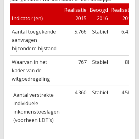
Realisatie
Beoogd
Realisatie
Indicator (en)
2015
2016
2016
Aantal toegekende
5.766
Stabiel
6.470
aanvragen
bijzondere bijstand
Waarvan in het
767
Stabiel
882
kader van de
witgoedregeling
4.360
Stabiel
4.588
Aantal verstrekte
individuele
inkomenstoeslagen
(voorheen LDT’s)