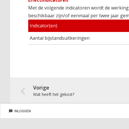
Met de volgende indicatoren wordt de werking
beschikbaar zijn/of eenmaal per twee jaar gem
Indicator(en)
Aantal bijstandsuitkeringen
Vorige
Wat heeft het gekost?
De
chat_bubble
INLOGGEN