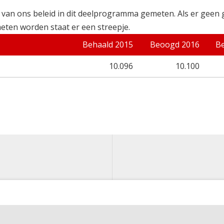
 van ons beleid in dit deelprogramma gemeten. Als er geen
eten worden staat er een streepje.
Behaald 2015
Beoogd 2016
B
10.096
10.100
ze website is ontwikkeld door LIAS Software in opdracht van Gemeente Gronin