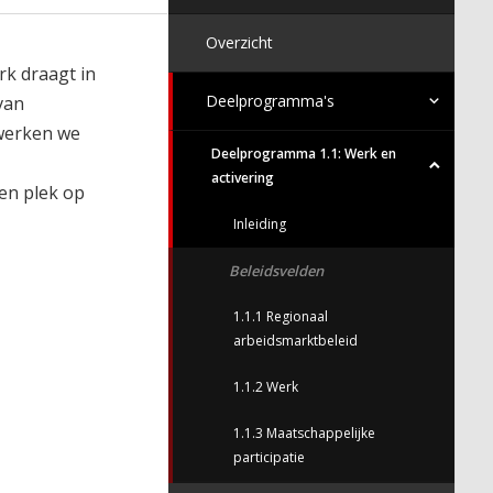
Overzicht
rk draagt in
Deelprogramma's
van
werken we
Deelprogramma 1.1: Werk en
activering
een plek op
Inleiding
Beleidsvelden
1.1.1 Regionaal
arbeidsmarktbeleid
1.1.2 Werk
1.1.3 Maatschappelijke
participatie