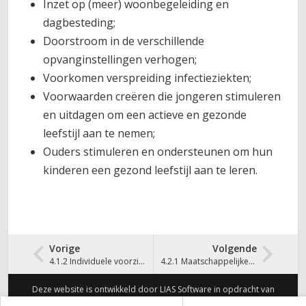
Inzet op (meer) woonbegeleiding en
dagbesteding;
Doorstroom in de verschillende
opvanginstellingen verhogen;
Voorkomen verspreiding infectieziekten;
Voorwaarden creëren die jongeren stimuleren
en uitdagen om een actieve en gezonde
leefstijl aan te nemen;
Ouders stimuleren en ondersteunen om hun
kinderen een gezond leefstijl aan te leren.
Vorige
Volgende
4.1.2 Individuele voorzieningen (WMO)
4.2.1 Maatschappelijke opvang, verslavingszorg en OGGZ
Deze website is ontwikkeld door LIAS Software in opdracht van
Gemeente Groningen