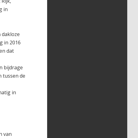
Rijk,
g in
n dakloze
g in 2016
en dat
n bijdrage
n tussen de
atig in
en van