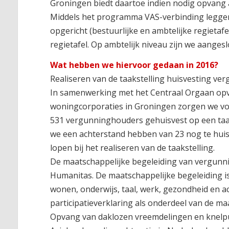
Groningen biedt daartoe indien nodig opvang
Middels het programma VAS-verbinding leggen t
opgericht (bestuurlijke en ambtelijke regietafel)
regietafel. Op ambtelijk niveau zijn we aange
Wat hebben we hiervoor gedaan in 2016?
Realiseren van de taakstelling huisvesting v
In samenwerking met het Centraal Orgaan op
woningcorporaties in Groningen zorgen we voo
531 vergunninghouders gehuisvest op een taak
we een achterstand hebben van 23 nog te hui
lopen bij het realiseren van de taakstelling.
De maatschappelijke begeleiding van vergun
Humanitas. De maatschappelijke begeleiding is
wonen, onderwijs, taal, werk, gezondheid en ac
participatieverklaring als onderdeel van de ma
Opvang van daklozen vreemdelingen en knel