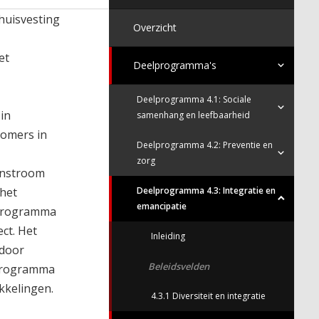
 huisvesting
Overzicht
et
Deelprogramma's
Deelprogramma 4.1: Sociale
 in
samenhang en leefbaarheid
komers in
Deelprogramma 4.2: Preventie en
zorg
 instroom
 het
Deelprogramma 4.3: Integratie en
emancipatie
t programma
ct. Het
Inleiding
 door
Beleidsvelden
 programma
kkelingen.
4.3.1 Diversiteit en integratie