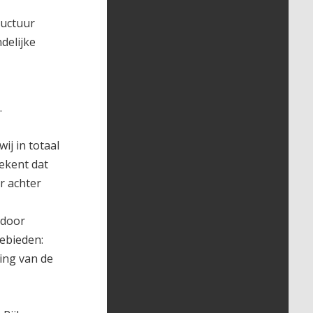
ructuur
ndelijke
.
j in totaal
ekent dat
r achter
 door
gebieden:
ring van de