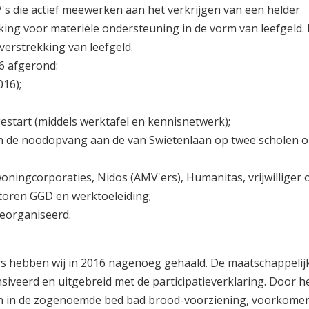
's die actief meewerken aan het verkrijgen van een helder
ng voor materiële ondersteuning in de vorm van leefgeld. 
erstrekking van leefgeld.
16 afgerond:
016);
tart (middels werktafel en kennisnetwerk);
n de noodopvang aan de van Swietenlaan op twee scholen o
ningcorporaties, Nidos (AMV'ers), Humanitas, vrijwilliger 
atoren GGD en werktoeleiding;
eorganiseerd.
rs hebben wij in 2016 nagenoeg gehaald. De maatschappelij
iveerd en uitgebreid met de participatieverklaring. Door h
n in de zogenoemde bed bad brood-voorziening, voorkomen