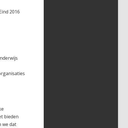
Eind 2016
nderwijs
organisaties
ke
et bieden
 we dat