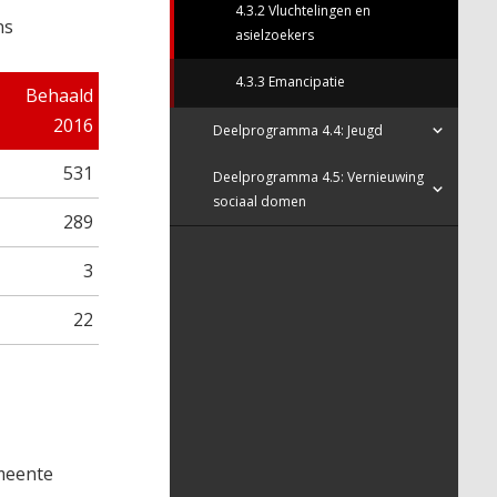
4.3.2 Vluchtelingen en
ns
asielzoekers
4.3.3 Emancipatie
Behaald
2016
Deelprogramma 4.4: Jeugd
531
Deelprogramma 4.5: Vernieuwing
sociaal domen
289
3
22
meente