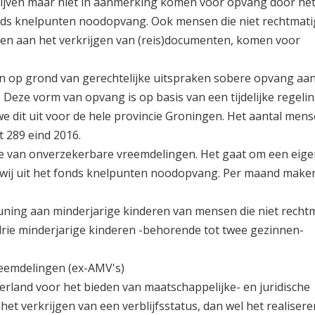
lijven maar niet in aanmerking komen voor opvang door het 
onds knelpunten noodopvang. Ook mensen die niet rechtmati
ken aan het verkrijgen van (reis)documenten, komen voor
n op grond van gerechtelijke uitspraken sobere opvang aa
Deze vorm van opvang is op basis van een tijdelijke regelin
 dit uit voor de hele provincie Groningen. Het aantal mens
t 289 eind 2016.
ie van onverzekerbare vreemdelingen. Het gaat om een eige
en wij uit het fonds knelpunten noodopvang. Per maand make
uning aan minderjarige kinderen van mensen die niet rechtm
drie minderjarige kinderen -behorende tot twee gezinnen-
eemdelingen (ex-AMV's)
rland voor het bieden van maatschappelijke- en juridische
et verkrijgen van een verblijfsstatus, dan wel het realiser