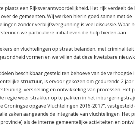
ste plaats een Rijksverantwoordelijkheid. Het rijk verdeelt de
g over de gemeenten. Wij werken hierin goed samen met de
lingen zonder verblijfsvergunning is veel discussie. Waar h
rsteunen we particuliere initiatieven die hulp bieden aan
ers en vluchtelingen op straat belanden, met criminaliteit
gezondheid vormen en we willen dat deze kwetsbare nieuw
middelen beschikbaar gesteld ten behoeve van de verhoogde
ntelijke structuur, is ervoor gekozen om gedurende 2 jaar
rsteuning, versnelling en ontwikkeling van processen. He
e regie weer strakker op te pakken in het inburgeringstraje
e Groningse opgave Vluchtelingen 2016-2017", vastgesteld
 alle zaken aangaande de integratie van vluchtelingen. Het
ovincie) als de interne gemeentelijke activiteiten en ontwi