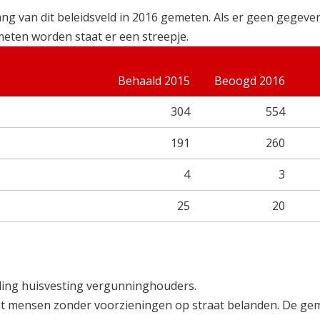
ng van dit beleidsveld in 2016 gemeten. Als er geen gegeve
meten worden staat er een streepje.
Behaald 2015
Beoogd 2016
304
554
191
260
4
3
25
20
lling huisvesting vergunninghouders.
at mensen zonder voorzieningen op straat belanden. De ge