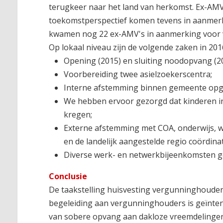
terugkeer naar het land van herkomst. Ex-AMV
toekomstperspectief komen tevens in aanmerki
kwamen nog 22 ex-AMV's in aanmerking voor v
Op lokaal niveau zijn de volgende zaken in 20
Opening (2015) en sluiting noodopvang (2
Voorbereiding twee asielzoekerscentra;
Interne afstemming binnen gemeente opges
We hebben ervoor gezorgd dat kinderen i
kregen;
Externe afstemming met COA, onderwijs, wo
en de landelijk aangestelde regio coördin
Diverse werk- en netwerkbijeenkomsten g
Conclusie
De taakstelling huisvesting vergunninghoude
begeleiding aan vergunninghouders is geïntens
van sobere opvang aan dakloze vreemdelinge