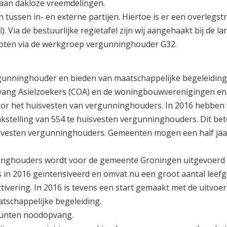
 aan dakloze vreemdelingen.
ussen in- en externe partijen. Hiertoe is er een overlegst
. Via de bestuurlijke regietafel zijn wij aangehaakt bij de la
sloten via de werkgroep vergunninghouder G32.
ergunninghouder en bieden van maatschappelijke begeleiding
vang Asielzoekers (COA) en de woningbouwverenigingen en
r het huisvesten van vergunninghouders. In 2016 hebben wi
stelling van 554 te huisvesten vergunninghouders. Dit bet
svesten vergunninghouders. Gemeenten mogen een half jaa
ninghouders wordt voor de gemeente Groningen uitgevoerd
 in 2016 geïntensiveerd en omvat nu een groot aantal leef
tivering. In 2016 is tevens een start gemaakt met de uitvoe
atschappelijke begeleiding.
punten noodopvang.