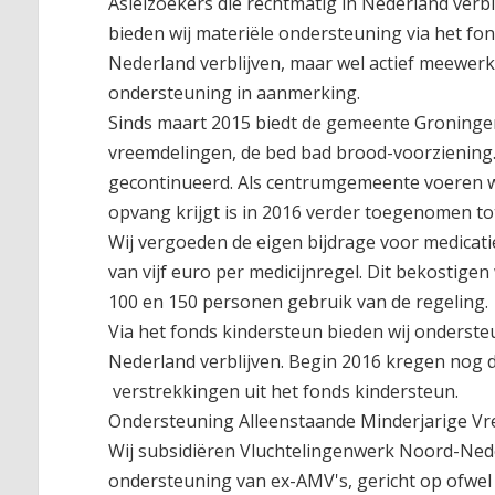
Asielzoekers die rechtmatig in Nederland verb
bieden wij materiële ondersteuning via het f
Nederland verblijven, maar wel actief meewer
ondersteuning in aanmerking.
Sinds maart 2015 biedt de gemeente Groninge
vreemdelingen, de bed bad brood-voorziening. 
gecontinueerd. Als centrumgemeente voeren we
opvang krijgt is in 2016 verder toegenomen to
Wij vergoeden de eigen bijdrage voor medicat
van vijf euro per medicijnregel. Dit bekostig
100 en 150 personen gebruik van de regeling.
Via het fonds kindersteun bieden wij onderste
Nederland verblijven. Begin 2016 kregen nog 
verstrekkingen uit het fonds kindersteun.
Ondersteuning Alleenstaande Minderjarige Vr
Wij subsidiëren Vluchtelingenwerk Noord-Nede
ondersteuning van ex-AMV's, gericht op ofwel h