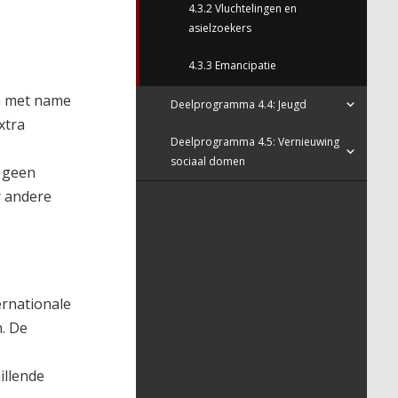
4.3.2 Vluchtelingen en
asielzoekers
4.3.3 Emancipatie
 en met name
Deelprogramma 4.4: Jeugd
xtra
Deelprogramma 4.5: Vernieuwing
sociaal domen
e geen
r andere
ernationale
n. De
illende