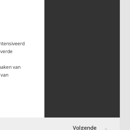
ntensiveerd
everde
 maken van
 van
Volgende