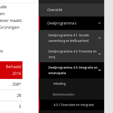
alle
Overzicht
 en
iever maakt.
Deelprogramma's
 Groningen
Deelprogramma 4.1: Sociale
samenhang en leefbaarheid
ns
Deelprogramma 4.2: Preventie en
zorg
Behaald
Deelprogramma 4.3: Integratie en
2016
emancipatie
Inleiding
208*
Beleidsvelden
28
4.3.1 Diversiteit en integratie
5