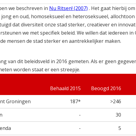
bben we beschreven in
Nu Ritsen! (2007)
. Het gaat hierbij om 
s: jong en oud, homoseksueel en heteroseksueel, allochtoon
uigd dat diversiteit onze stad sterker, creatiever en innovat
steunen we met specifiek beleid. We willen dat iedereen in
lende mensen de stad sterker en aantrekkelijker maken.
ng van dit beleidsveld in 2016 gemeten. Als er geen gegeve
meten worden staat er een streepje.
Behaald 2015
Beoogd 2016
unt Groningen
187*
>246
en
-
30
genda
-
5